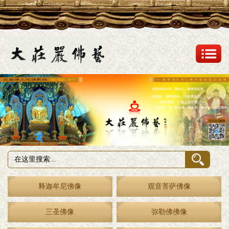
释迦牟尼佛像
观音菩萨佛像
三圣佛像
弥勒佛佛像