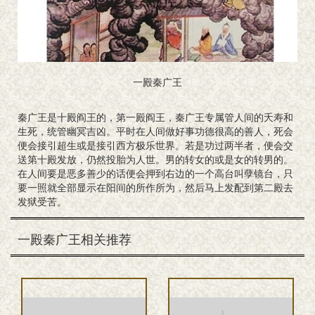
一殿秦广王
秦广王是十殿阎王的，第一殿阎王，秦广王专属管人间的夭寿和
生死，统管幽冥吉凶。平时在人间做好事功德很高的善人，死会
便会接引超生或是接引西方极乐世界。若是功过两半者，便会交
送第十殿发放，仍然投胎为人世。男的转女的或是女的转男的。
在人间要是恶多善少的话便会押到右边的一个高台叫孽镜台，只
要一照就全部显示在阳间的所作所为，然后马上发配到第二殿去
发狱受苦。
一殿秦广王相关推荐