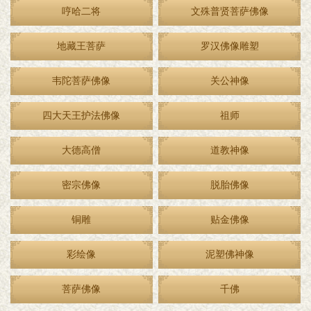
哼哈二将
文殊普贤菩萨佛像
地藏王菩萨
罗汉佛像雕塑
韦陀菩萨佛像
关公神像
四大天王护法佛像
祖师
大德高僧
道教神像
密宗佛像
脱胎佛像
铜雕
贴金佛像
彩绘像
泥塑佛神像
菩萨佛像
千佛