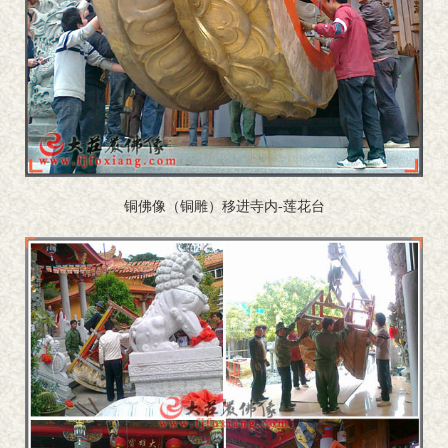
铜佛像（铜雕）移进寺内-莲花台