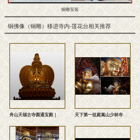
铜雕安装
铜佛像（铜雕）移进寺内-莲花台相关推荐
舟山天福古寺圆通宝殿｜千手观音圣像定制工程圆满竣工
天下第一祖庭嵩山少林寺大雄宝殿施工过程