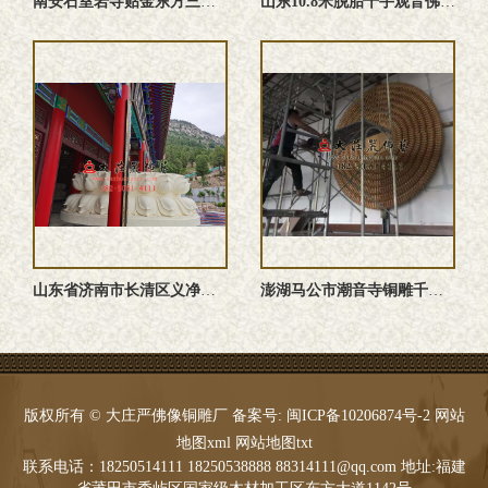
南安石室岩寺贴金东方三圣佛像安装现场
山东10.8米脱胎千手观音佛像生产试安装现场
山东省济南市长清区义净寺大型脱胎千手观音佛像安装过程现场
澎湖马公市潮音寺铜雕千手观音安装现场全图实拍
版权所有 © 大庄严佛像铜雕厂 备案号:
闽ICP备10206874号-2
网站
地图xml
网站地图txt
联系电话：18250514111 18250538888 88314111@qq.com 地址:福建