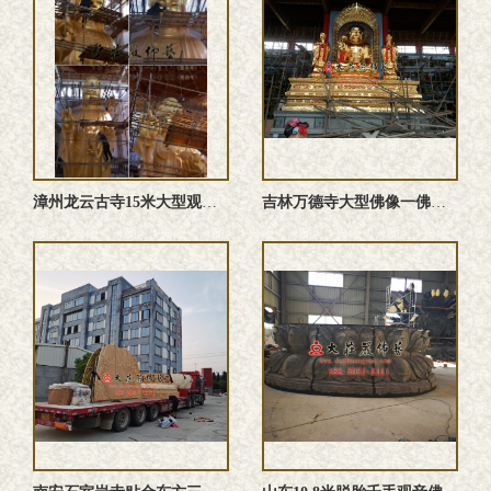
漳州龙云古寺15米大型观音安装现场进行中
吉林万德寺大型佛像一佛二弟子五百罗汉彩绘贴金塑像释迦牟尼佛迦 ...