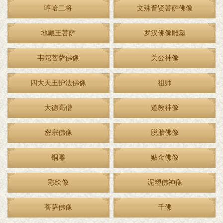
哼哈二将
文殊普贤菩萨佛像
地藏王菩萨
罗汉佛像雕塑
韦陀菩萨佛像
关公神像
四大天王护法佛像
祖师
大德高僧
道教神像
密宗佛像
脱胎佛像
铜雕
贴金佛像
彩绘像
泥塑佛神像
菩萨佛像
千佛