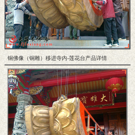
铜佛像（铜雕）移进寺内-莲花台产品详情