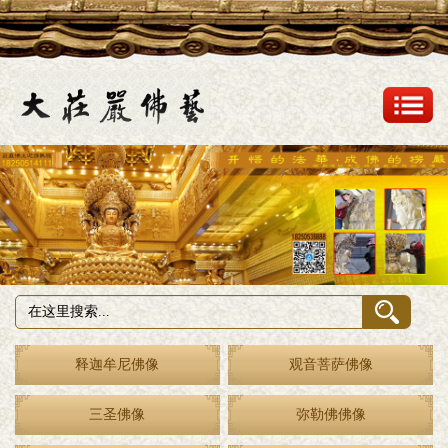
释迦牟尼佛像
观音菩萨佛像
三圣佛像
弥勒佛佛像