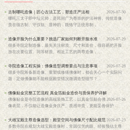
古制哪吒造像｜匠心古法工艺，塑造庄严法相
2026-07-30
哪吒三太子即中坛元帅，是民间广为尊崇的护法神将。传统造像
贵在循古制、守仪轨、显神韵，既恪守正统形制， ...
造像开脸为什么重要？挑选厂家如何判断开脸水准
2026-07-29
很多寺院定制造像，最先关注材质、尺寸和造价，很容易把开脸
放在次要位置。同等材质、相近工艺的两尊造像， ...
寺院造像工程实操：佛像造型调整要点与注意事项
2026-07-28
很多寺院筹备新造像、重塑或修缮佛像时，都会关心一个实际问
题：定做佛像能不能根据殿堂情况微调造型细节？ ...
佛像贴金完整工艺流程 真金箔贴金造价与质保养护详解
佛像贴金是寺院造像的高端装饰工艺，以真金箔贴合佛
2026-07-26
像表层，不仅能让造像金身庄严、质感华贵，更能妥善保护 ...
大雄宝殿主尊造像选型：殿堂空间与佛像尺寸配比规范
2026-07-23
多数寺院在规划大雄宝殿造像时，常因仅凭肉眼、经验预估主尊