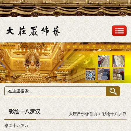
彩绘十八罗汉
大庄严佛像首页
>
彩绘十八罗汉
彩绘十八罗汉