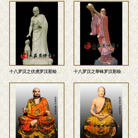
十八罗汉之伏虎罗汉彩绘塑像
十八罗汉之举钵罗汉彩绘塑像