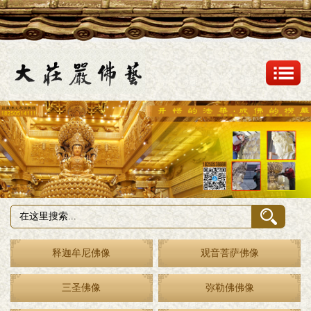
释迦牟尼佛像
观音菩萨佛像
三圣佛像
弥勒佛佛像