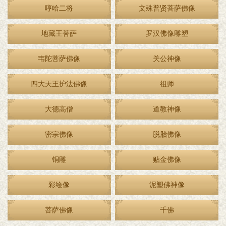
哼哈二将
文殊普贤菩萨佛像
地藏王菩萨
罗汉佛像雕塑
韦陀菩萨佛像
关公神像
四大天王护法佛像
祖师
大德高僧
道教神像
密宗佛像
脱胎佛像
铜雕
贴金佛像
彩绘像
泥塑佛神像
菩萨佛像
千佛