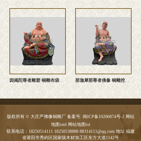
因揭陀尊者雕塑 铜雕布袋罗汉
那迦犀那尊者佛像 铜雕挖耳罗汉
版权所有 © 大庄严佛像铜雕厂 备案号:
闽ICP备10206874号-2
网站
地图xml
网站地图txt
联系电话：18250514111 18250538888 88314111@qq.com 地址:福建
省莆田市秀屿区国家级木材加工区东方大道1142号