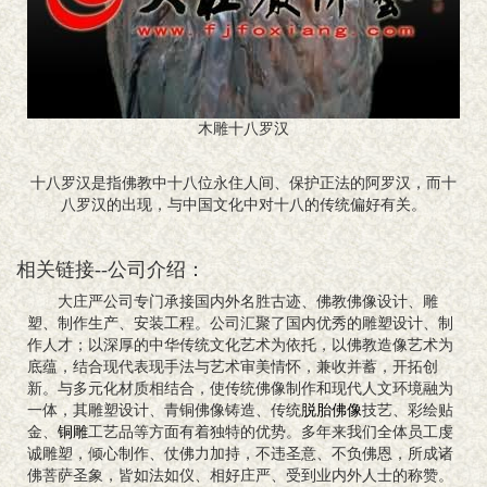
木雕十八罗汉
十八罗汉是指佛教中十八位永住人间、保护正法的阿罗汉，而十
八罗汉的出现，与中国文化中对十八的传统偏好有关。
相关链接--公司介绍：
大庄严公司专门承接国内外名胜古迹、佛教佛像设计、雕
塑、制作生产、安装工程。公司汇聚了国内优秀的雕塑设计、制
作人才；以深厚的中华传统文化艺术为依托，以佛教造像艺术为
底蕴，结合现代表现手法与艺术审美情怀，兼收并蓄，开拓创
新。与多元化材质相结合，使传统佛像制作和现代人文环境融为
一体，其雕塑设计、青铜佛像铸造、传统
脱胎佛像
技艺、彩绘贴
金、
铜雕
工艺品等方面有着独特的优势。多年来我们全体员工虔
诚雕塑，倾心制作、仗佛力加持，不违圣意、不负佛恩，所成诸
佛菩萨圣象，皆如法如仪、相好庄严、受到业内外人士的称赞。