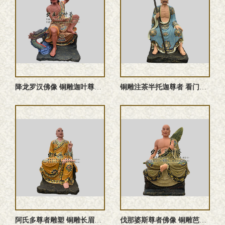
降龙罗汉佛像 铜雕迦叶尊者塑像
铜雕注茶半托迦尊者 看门罗汉佛像
阿氏多尊者雕塑 铜雕长眉罗汉佛像
伐那婆斯尊者佛像 铜雕芭蕉罗汉塑像