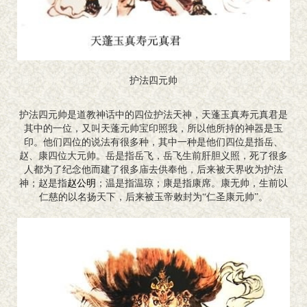
护法四元帅
护法四元帅是道教神话中的四位护法天神，天蓬玉真寿元真君是
其中的一位，又叫天蓬元帅宝印照我，所以他所持的神器是玉
印。他们四位的说法有很多种，其中一种是他们四位是指岳、
赵、康四位大元帅。岳是指岳飞，岳飞生前肝胆义照，死了很多
人都为了纪念他而建了很多庙去供奉他，后来被天界收为护法
神；赵是指
赵公明
；温是指温琼；康是指康席。康无帅，生前以
仁慈的以名扬天下，后来被玉帝敕封为“仁圣康元帅”。