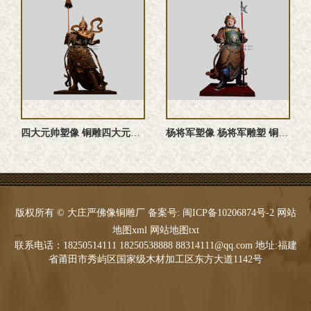
四大元帅塑像 铜雕四大元帅 四大元帅神像 四大元帅雕塑
杨将军塑像 杨将军雕塑 铜雕杨将军塑像 杨将军神像
版权所有 © 大庄严佛像铜雕厂 备案号:
闽ICP备10206874号-2
网站
地图xml
网站地图txt
联系电话：18250514111 18250538888 88314111@qq.com 地址:福建
省莆田市秀屿区国家级木材加工区东方大道1142号