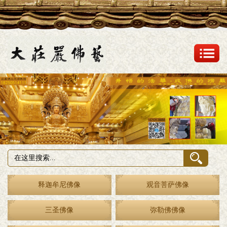
释迦牟尼佛像
观音菩萨佛像
三圣佛像
弥勒佛佛像