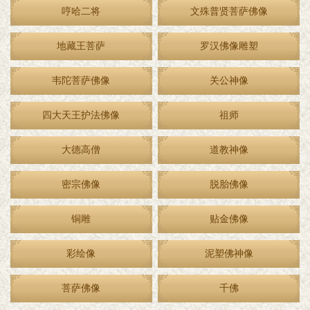
哼哈二将
文殊普贤菩萨佛像
地藏王菩萨
罗汉佛像雕塑
韦陀菩萨佛像
关公神像
四大天王护法佛像
祖师
大德高僧
道教神像
密宗佛像
脱胎佛像
铜雕
贴金佛像
彩绘像
泥塑佛神像
菩萨佛像
千佛