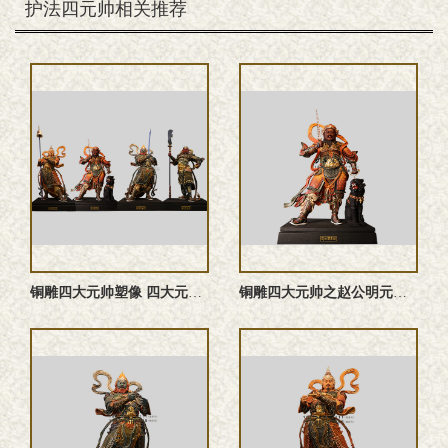
护法四元帅相关推荐
铜雕四大元帅塑像 四大元帅雕塑 四大元帅神像
铜雕四大元帅之赵公明元帅塑像