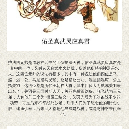
护法四元帅是道教神话中的四位护法天神，佑圣真武灵应真君是
其中的一位，又叫玄天真武水火助我，所以他所持的神器是水
火。这四位元帅的说法有很多，其中有一种说法他们四位是马、
赵、温、公。马是指马灵耀、赵是指赵公明、温是指温琼、公是
指关羽。这四位都是历代王朝在大将，其中四位大将就属关羽最
出名了，关羽是三国时期人氏，关羽先后跟刘备、张飞结为三兄
弟，人称他们三个为“桃园三结义”，关羽先后为了刘备战不少的
功劳，可是后来不幸战死沙场，后来人们为了纪念他的肝张义
胆，建庙供奉，后来世人都把他当成是战神，或是财神爷来供奉
他。