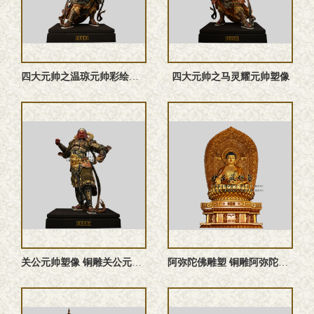
四大元帅之温琼元帅‌彩绘神像
四大元帅之马灵耀元帅塑像
关公元帅塑像 铜雕关公元帅 关公元帅雕塑 关公元帅神像
阿弥陀佛雕塑 铜雕阿弥陀佛塑像