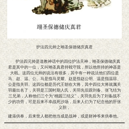
护法四元帅之翊圣保德储庆真君
护法四元帅是道教神话中的四位护法天神，翊圣保德储庆真
君是其中的一位，又叫翊圣真君持戟守我，所以他所持的神器是
大戟。这四位元帅的说法有很多，其中有一种说法他们四位是
马、赵、温、公。马是指马灵耀、赵是指赵公明、温是指温琼、
公是指关羽。这四位都是历代王朝在大将，其中四位大将就属关
羽最出名了，关羽是三国时期人氏，关羽先后跟刘备、张飞结为
三兄弟，人称他们三个为“桃园三结义”，关羽先后为了刘备战不
少的功劳，可是后来不幸战死沙场，后来人们为了纪念他的肝张
义胆，
建庙供奉，后来世人都把他当成是战神，或是财神爷来供奉他。