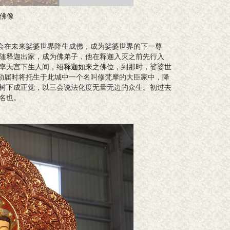
佛像
会在未来娑婆世界降生成佛，成为娑婆世界的下一尊
随释迦出家，成为佛弟子，他在释迦入灭之前先行入
率天宫下生人间，绍
释迦如来
之佛位，到那时，娑婆世
弥勒届时将托生于此城中一个名叫修梵摩的大臣家中，降
树下成正觉，以三会说法化度无量无边的众生。初过去
名也。