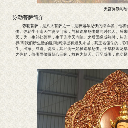
天宫弥勒
彩绘
弥勒菩萨
简介：
弥勒菩萨
，是八大
菩萨
之一，是
释迦牟尼佛
的继承者，他将
佛。弥勒生于南天竺婆罗门家，与释迦牟尼佛是同时代人。后来
灭，为一生补处菩萨，生于兜率天内院。之后因缘成熟时，从兜
界(即我们所生活的世间)阎浮提有翅头末城，其王名儴佉的，
生、出家、成道、说法，其经历一如释迦牟尼佛。于华林园龙华
之弥勒，值佛而修得慈心三昧，故称为慈氏。乃至成佛，犹立是