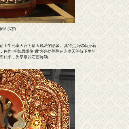
侧面实拍
上生兜率天宫为诸天说法的形象。其特点为弥勒身着
，称作"半跏思维像"此为弥勒菩萨在兜率天等待下生的
高13米，为早期的石窟弥勒。