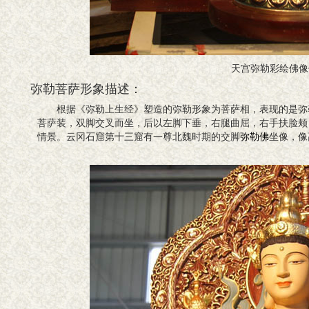
天宫弥勒彩绘佛像
弥勒菩萨形象描述：
根据《弥勒上生经》塑造的弥勒形象为菩萨相，表现的是弥勒
菩萨装，双脚交叉而坐，后以左脚下垂，右腿曲屈，右手扶脸颊
情景。云冈石窟第十三窟有一尊北魏时期的交脚
弥勒佛
坐像，像