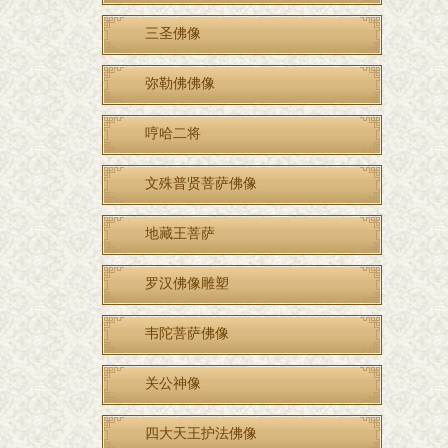
三圣佛像
弥勒佛佛像
哼哈二将
文殊普贤菩萨佛像
地藏王菩萨
罗汉佛像雕塑
韦陀菩萨佛像
关公神像
四大天王护法佛像