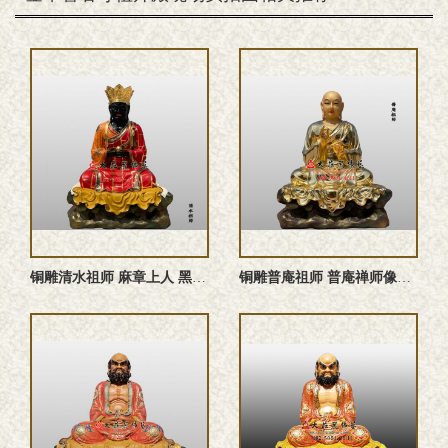
铜雕清水祖师 麻章上人 黑面祖师 清水真人雕塑定制
铜雕普庵祖师 普庵禅师像定制