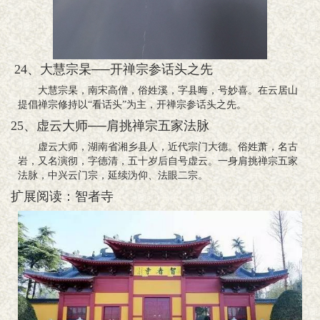
24、大慧宗杲──开禅宗参话头之先
大慧宗杲，南宋高僧，俗姓溪，字县晦，号妙喜。在云居山
提倡禅宗修持以“看话头”为主，开禅宗参话头之先。
25、虚云大师──肩挑禅宗五家法脉
虚云大师，湖南省湘乡县人，近代宗门大德。俗姓萧，名古
岩，又名演彻，字德清，五十岁后自号虚云。一身肩挑禅宗五家
法脉，中兴云门宗，延续沩仰、法眼二宗。
扩展阅读：智者寺