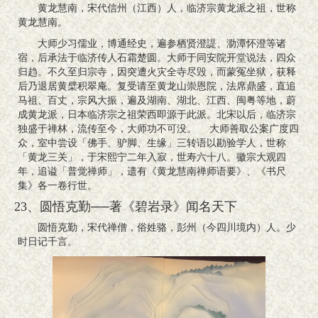
黄龙慧南，宋代信州（江西）人，临济宗黄龙派之祖，世称
黄龙慧南。
大师少习儒业，博通经史，遍参栖贤澄諟、泐潭怀澄等诸
宿，后承法于临济传人石霜楚圆。大师于同安院开堂说法，四众
归趋。不久至归宗寺，因突遭火灾全寺尽毁，而蒙冤坐狱，获释
后乃退居黄檗积翠庵。复受请至黄龙山崇恩院，法席鼎盛，直追
马祖、百丈，宗风大振，遍及湖南、湖北、江西、闽粤等地，蔚
成黄龙派，日本临济宗之祖荣西即源于此派。北宋以后，临济宗
独盛于禅林，流传至今，大师功不可没。 大师善取公案广度四
众，室中尝设「佛手、驴脚、生缘」三转语以勘验学人，世称
「黄龙三关」，于宋熙宁二年入寂，世寿六十八。徽宗大观四
年，追谥「普觉禅师」，遗有《黄龙慧南禅师语要》、《书尺
集》各一卷行世。
23、圆悟克勤──著《碧岩录》闻名天下
圆悟克勤，宋代禅僧，俗姓骆，彭州（今四川境内）人。少
时日记千言。