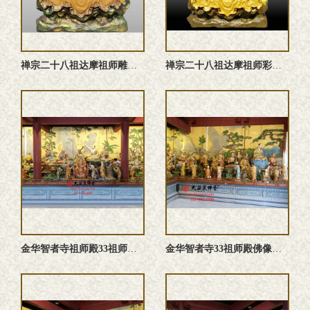
禅宗二十八祖达摩祖师雕塑 菩提达摩佛像定制
禅宗二十八祖达摩祖师彩绘铜像菩提达摩雕塑定制
金华智者寺祖师殿33祖师像现场实拍图
金华智者寺33祖师殿佛像实拍图