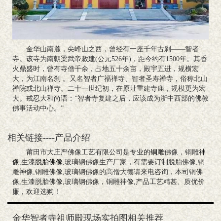
金华山南麓，尖峰山之西，曾经有一座千年古刹——智者
寺。该寺为南朝梁武帝敕建(公元526年)，距今约有1500年。其香
火鼎盛时，曾有寺僧千余，占地五十余亩，殿宇五进，规横宏
大，为江南名刹 。又名智者广福禅寺、智者圣寿禅寺，俗称北山
禅院或北山禅寺。二十一世纪初，在原址重建寺庙，规模更为宏
大。戒忍大和尚语：”智者寺复建之后，应该成为浙中西部的佛教
佛事活动中心。”
相关链接----产品介绍
莆田市大庄严佛像工艺有限公司是专业的
铜雕
佛像，铜雕
神
像
,生漆
脱胎佛像
,玻璃钢佛像生产厂家，有需要订制脱胎佛像,铜
雕神像,铜雕佛像,玻璃钢佛像的高僧大德请来电咨询，本司铜佛
像,生漆脱胎佛像,玻璃钢佛像，铜雕神像,产品工艺精甚、质优价
廉，欢迎选购！
金华智者寺祖师殿现场实拍图相关推荐