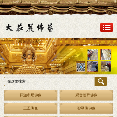
释迦牟尼佛像
观音菩萨佛像
三圣佛像
弥勒佛佛像