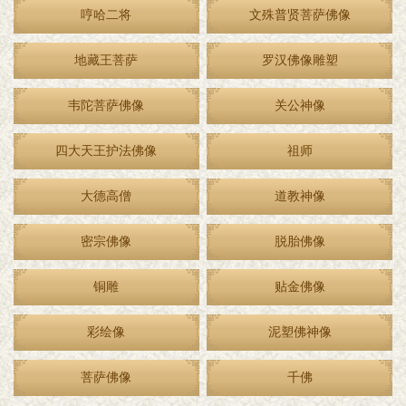
哼哈二将
文殊普贤菩萨佛像
地藏王菩萨
罗汉佛像雕塑
韦陀菩萨佛像
关公神像
四大天王护法佛像
祖师
大德高僧
道教神像
密宗佛像
脱胎佛像
铜雕
贴金佛像
彩绘像
泥塑佛神像
菩萨佛像
千佛