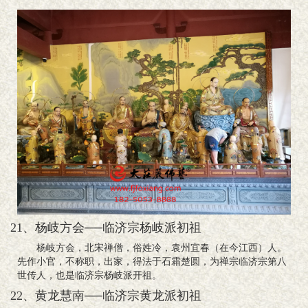
21、杨岐方会──临济宗杨岐派初祖
杨岐方会，北宋禅僧，俗姓冷，袁州宜春（在今江西）人。
先作小官，不称职，出家，得法于石霜楚圆，为禅宗临济宗第八
世传人，也是临济宗杨岐派开祖。
22、黄龙慧南──临济宗黄龙派初祖