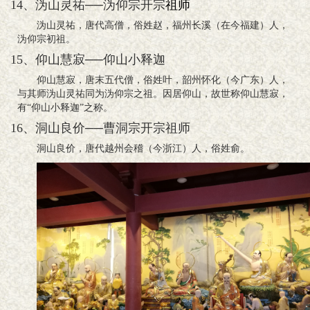
14、沩山灵祐──沩仰宗开宗
祖师
沩山灵祐，唐代高僧，俗姓赵，福州长溪（在今福建）人，
沩仰宗初祖。
15、仰山慧寂──仰山小释迦
仰山慧寂，唐末五代僧，俗姓叶，韶州怀化（今广东）人，
与其师沩山灵祐同为沩仰宗之祖。因居仰山，故世称仰山慧寂，
有“仰山小释迦”之称。
16、洞山良价──曹洞宗开宗祖师
洞山良价，唐代越州会稽（今浙江）人，俗姓俞。