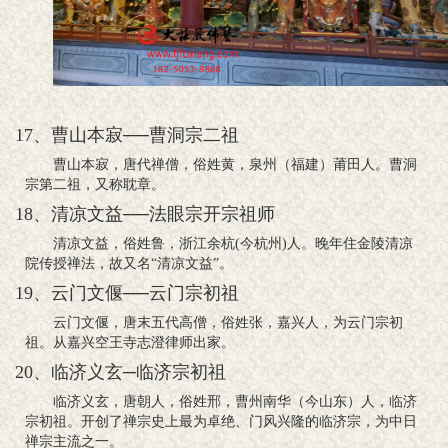
17、曹山本寂──曹洞宗二祖
曹山本寂，唐代禅僧，俗姓黄，泉州（福建）莆田人。曹洞
宗第二祖，又称耽章。
18、清凉文益──法眼宗开宗祖师
清凉文益，俗姓鲁，浙江余杭(今杭州)人。晚年住金陵清凉
院传授禅法，故又名“清凉文益”。
19、云门文偃──云门宗初祖
云门文偃，唐末五代高僧，俗姓张，嘉兴人，为云门宗初
祖。从嘉兴空王寺志澄律师出家。
20、临济义玄─临济宗初祖
临济义玄，唐朝人，俗姓邢，曹州南华（今山东）人，临济
宗初祖。开创了禅宗史上最为卓绝、门风兴隆的临济宗，为中日
禅宗主流之一。