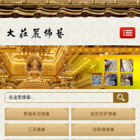
释迦牟尼佛像
观音菩萨佛像
三圣佛像
弥勒佛佛像