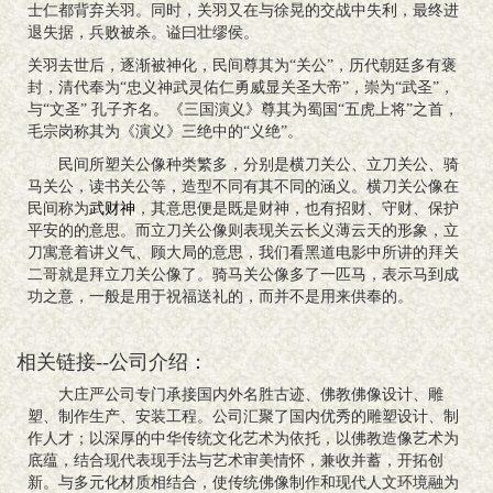
士仁都背弃关羽。同时，关羽又在与徐晃的交战中失利，最终进
退失据，兵败被杀。谥曰壮缪侯。
关羽去世后，逐渐被神化，民间尊其为“关公”，历代朝廷多有褒
封，清代奉为“忠义神武灵佑仁勇威显关圣大帝”，崇为“武圣”，
与“文圣” 孔子齐名。《三国演义》尊其为蜀国“五虎上将”之首，
毛宗岗称其为《演义》三绝中的“义绝”。
民间所塑关公像种类繁多，分别是横刀关公、立刀关公、骑
马关公，读书关公等，造型不同有其不同的涵义。横刀关公像在
民间称为
武财神
，其意思便是既是财神，也有招财、守财、保护
平安的的意思。而立刀关公像则表现关云长义薄云天的形象，立
刀寓意着讲义气、顾大局的意思，我们看黑道电影中所讲的拜关
二哥就是拜立刀关公像了。骑马关公像多了一匹马，表示马到成
功之意，一般是用于祝福送礼的，而并不是用来供奉的。
相关链接--公司介绍：
大庄严公司专门承接国内外名胜古迹、佛教佛像设计、雕
塑、制作生产、安装工程。公司汇聚了国内优秀的雕塑设计、制
作人才；以深厚的中华传统文化艺术为依托，以佛教造像艺术为
底蕴，结合现代表现手法与艺术审美情怀，兼收并蓄，开拓创
新。与多元化材质相结合，使传统佛像制作和现代人文环境融为