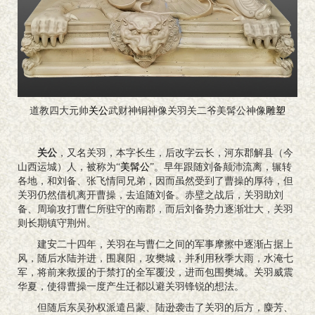
道教四大元帅
关公
武财神铜神像关羽关二爷美髯公神像
雕塑
关公
，又名关羽，本字长生，后改字云长，河东郡解县（今
山西运城）人，被称为“
美髯公
”。早年跟随刘备颠沛流离，辗转
各地，和刘备、张飞情同兄弟，因而虽然受到了曹操的厚待，但
关羽仍然借机离开曹操，去追随刘备。赤壁之战后，关羽助刘
备、周瑜攻打曹仁所驻守的南郡，而后刘备势力逐渐壮大，关羽
则长期镇守荆州。
建安二十四年，关羽在与曹仁之间的军事摩擦中逐渐占据上
风，随后水陆并进，围襄阳，攻樊城，并利用秋季大雨，水淹七
军，将前来救援的于禁打的全军覆没，进而包围樊城。关羽威震
华夏，使得曹操一度产生迁都以避关羽锋锐的想法。
但随后东吴孙权派遣吕蒙、陆逊袭击了关羽的后方，麋芳、