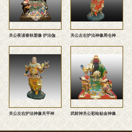
关公夜读春秋塑像 护法伽蓝关圣帝君关羽道教神像雕塑定制
关公左右护法神像周仓神像彩绘雕塑
关公左右护法神像关平神像彩绘雕塑
武财神关公彩绘贴金神像订做