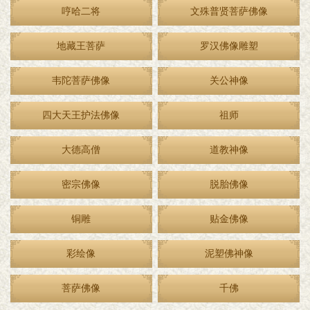
哼哈二将
文殊普贤菩萨佛像
地藏王菩萨
罗汉佛像雕塑
韦陀菩萨佛像
关公神像
四大天王护法佛像
祖师
大德高僧
道教神像
密宗佛像
脱胎佛像
铜雕
贴金佛像
彩绘像
泥塑佛神像
菩萨佛像
千佛