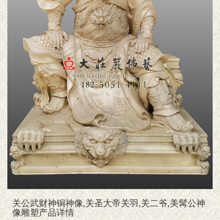
关公武财神铜神像,关圣大帝关羽,关二爷,美髯公神
像雕塑产品详情