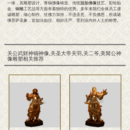
一体，其雕塑设计、青铜佛像铸造、传统
脱胎佛像
技艺、彩绘贴
金、
铜雕
工艺品等方面有着独特的优势。多年来我们全体员工虔
诚雕塑，倾心制作、仗佛力加持，不违圣意、不负佛恩，所成诸
佛菩萨圣象，皆如法如仪、相好庄严、受到业内外人士的称赞。
关公武财神铜神像,关圣大帝关羽,关二爷,美髯公神
像雕塑相关推荐