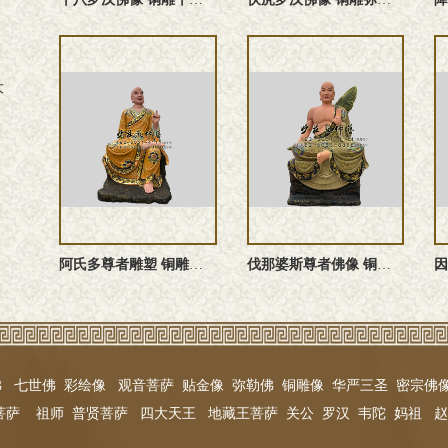
大
阿氏多尊者雕塑 铜雕长眉罗汉佛像
伐那婆斯尊者佛像 铜雕芭蕉罗汉塑像
佛
七世佛
彩绘像
观音菩萨
贴金像
弥勒佛
铜雕像
华严三圣
密宗佛
菩萨
祖师
普贤菩萨
四大天王
地藏王菩萨
关公
罗汉
韦陀
妈祖
赵