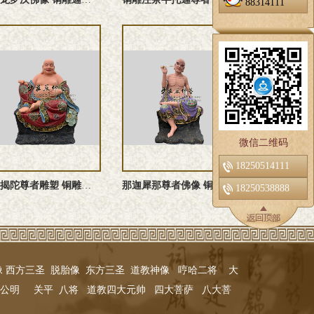
88314111
微信二维码
18250514111
因揭陀尊者雕塑 铜雕布袋罗汉
那迦犀那尊者佛像 铜雕挖耳罗汉
18250538888
像
西方三圣
脱胎像
东方三圣
道教神像
哼哈二将
大
公明
关平
八将
道教四大元帅
四大菩萨
八大菩