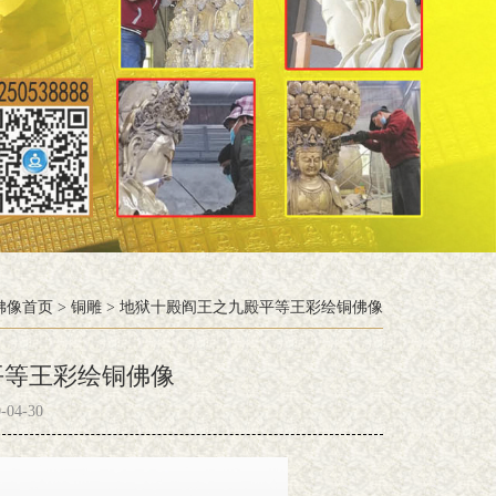
佛像首页
>
铜雕
>
地狱十殿阎王之九殿平等王彩绘铜佛像
平等王彩绘铜佛像
04-30