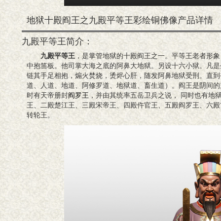
地狱十殿阎王之九殿平等王彩绘铜佛像产品详情
九殿平等王简介：
九殿平等王
，是掌管地狱的十殿阎王之一。平等王老者形象
中抱笛板。他司掌大海之底的阿鼻大地狱。另设十六小狱。凡是
链其手足相抱，煽火焚烧，烫烬心肝，随发阿鼻地狱受刑。直到
道、人道、地道、阿修罗道、地狱道、畜生道）。阎王是阴间的
时有天帝册封
阎罗王
，并由其统率五岳卫兵之说， 同时也有地
王、二殿楚江王、三殿宋帝王、四殿仵官王、五殿阎罗王、六殿
转轮王。