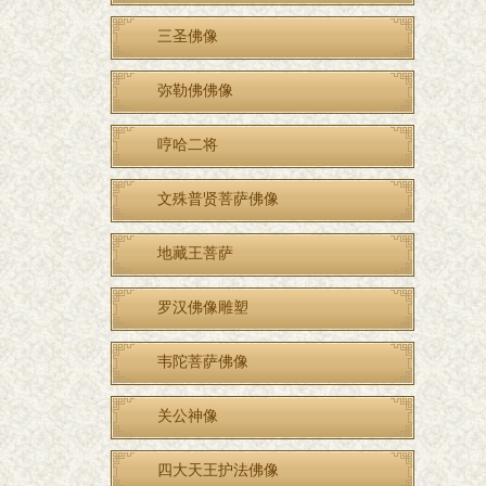
三圣佛像
弥勒佛佛像
哼哈二将
文殊普贤菩萨佛像
地藏王菩萨
罗汉佛像雕塑
韦陀菩萨佛像
关公神像
四大天王护法佛像