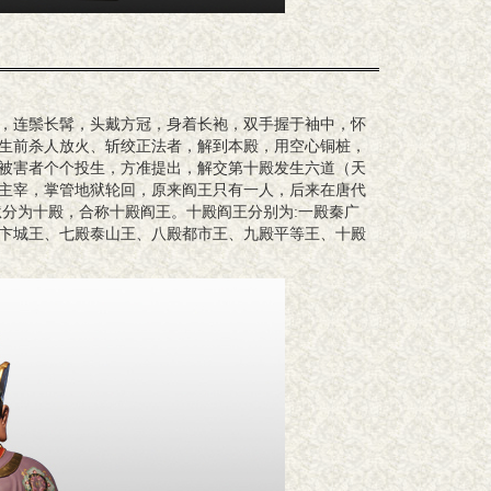
，连鬃长髯，头戴方冠，身着长袍，双手握于袖中，怀
生前杀人放火、斩绞正法者，解到本殿，用空心铜桩，
被害者个个投生，方准提出，解交第十殿发生六道（天
主宰，掌管地狱轮回，原来阎王只有一人，后来在唐代
狱分为十殿，合称十殿阎王。十殿阎王分别为:一殿秦广
卞城王、七殿泰山王、八殿都市王、九殿平等王、十殿