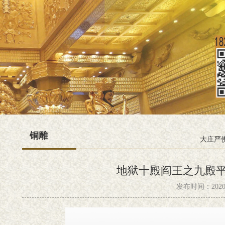
铜雕
大庄严
地狱十殿阎王之九殿
发布时间：2020-