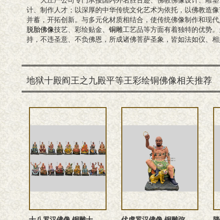
大庄严公司专门承接国内外名胜古迹、佛教佛像设计、雕塑
计、制作人才；以深厚的中华传统文化艺术为依托，以佛教造像
并蓄，开拓创新。与多元化材质相结合，使传统佛像制作和现代
脱胎佛像
技艺、彩绘贴金、
铜雕
工艺品等方面有着独特的优势。
持，不违圣意、不负佛恩，所成诸佛菩萨圣象，皆如法如仪、相
地狱十殿阎王之九殿平等王彩绘铜佛像相关推荐
十八罗汉佛像 铜雕十八罗汉
伏虎罗汉佛像 铜雕弥勒尊者塑像