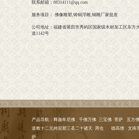
联系邮箱：88314111@qq.com
服务项目： 佛像雕塑,铸铜浮雕,铜雕厂家批发
公司地址：福建省莆田市秀屿区国家级木材加工区东方
道1142号
产品导航：
释迦牟尼佛
千佛万佛
三宝佛
菩萨
五方
道教十二元帅
泥塑
三圣
二十诸天
周仓
德高僧
文殊
萨