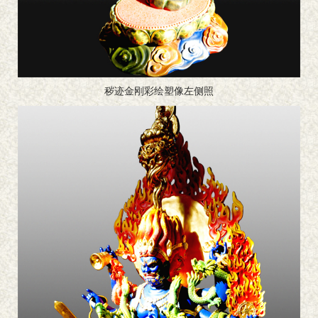
秽迹金刚彩绘塑像左侧照