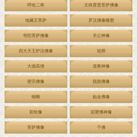
哼哈二将
文殊普贤菩萨佛像
地藏王菩萨
罗汉佛像雕塑
韦陀菩萨佛像
关公神像
四大天王护法佛像
祖师
大德高僧
道教神像
密宗佛像
脱胎佛像
铜雕
贴金佛像
彩绘像
泥塑佛神像
菩萨佛像
千佛