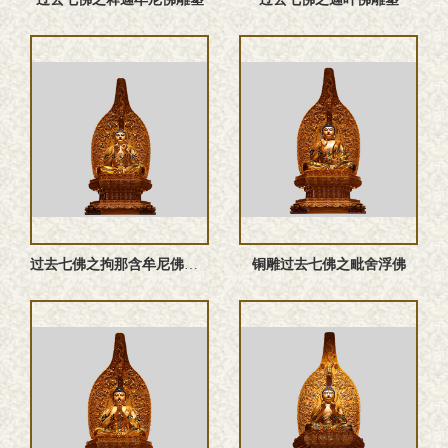
过去七佛之拘那含牟尼佛‌塑像
铜雕过去七佛之毗舍浮佛