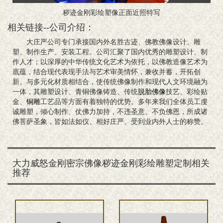
秽迹金刚彩绘塑像正面近照特写
相关链接--公司介绍：
大庄严公司专门承接国内外名胜古迹、佛教佛像设计、雕
塑、制作生产、安装工程。公司汇聚了国内优秀的雕塑设计、制
作人才；以深厚的中华传统文化艺术为依托，以佛教造像艺术为
底蕴，结合现代表现手法与艺术审美情怀，兼收并蓄，开拓创
新。与多元化材质相结合，使传统佛像制作和现代人文环境融为
一体，其雕塑设计、青铜佛像铸造、传统
脱胎佛像
技艺、彩绘贴
金、
铜雕
工艺品等方面有着独特的优势。多年来我们全体员工虔
诚雕塑，倾心制作、仗佛力加持，不违圣意、不负佛恩，所成诸
佛菩萨圣象，皆如法如仪、相好庄严、受到业内外人士的称赞。
大力威怒金刚密宗佛像秽迹金刚彩绘雕塑定制相关
推荐