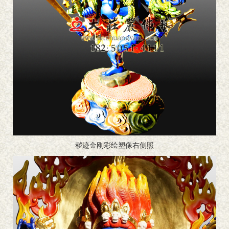
秽迹金刚彩绘塑像右侧照