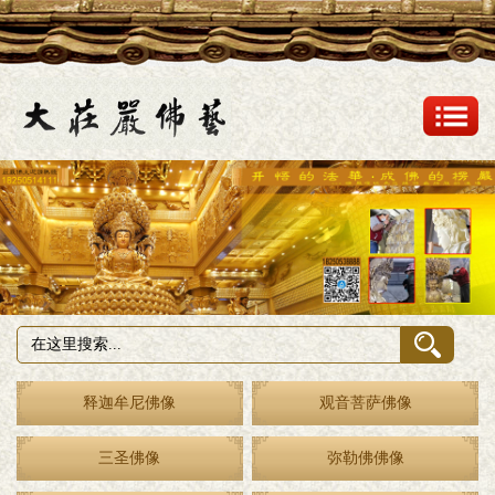
释迦牟尼佛像
观音菩萨佛像
三圣佛像
弥勒佛佛像