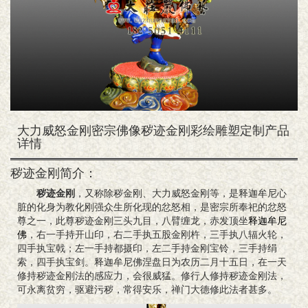
大力威怒金刚密宗佛像秽迹金刚彩绘雕塑定制产品
详情
秽迹金刚简介：
秽迹金刚
，又称除秽金刚、大力威怒金刚等，是释迦牟尼心
脏的化身为教化刚强众生所化现的忿怒相，是密宗所奉祀的忿怒
尊之一，此尊秽迹金刚三头九目，八臂缠龙，赤发顶坐
释迦牟尼
佛
，右一手持开山印，右二手执五股金刚杵，三手执八辐火轮，
四手执宝戟；左一手持都摄印，左二手持金刚宝铃，三手持绢
索，四手执宝剑。释迦牟尼佛涅盘日为农历二月十五日，在一天
修持秽迹金刚法的感应力，会很威猛。修行人修持秽迹金刚法，
可永离贫穷，驱避污秽，常得安乐，禅门大德修此法者甚多。