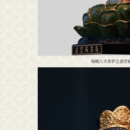
铜雕八大菩萨之虚空