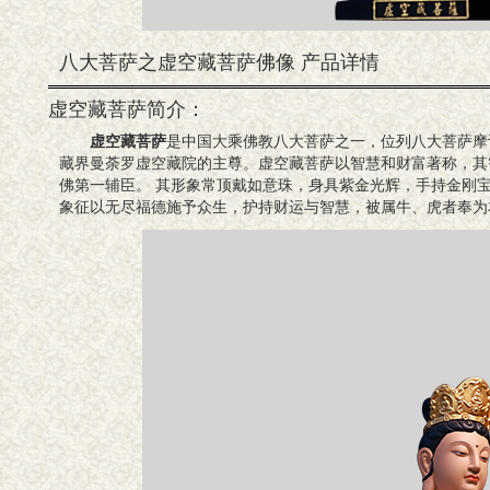
八大菩萨之虚空藏菩萨佛像 产品详情
虚空藏菩萨简介：
虚空藏菩萨
是中国大乘佛教八大菩萨之一，位列八大菩萨摩
藏界曼荼罗虚空藏院的主尊。虚空藏菩萨以智慧和财富著称，其
佛第一辅臣。 ‌其形象常顶戴如意珠，身具紫金光辉，手持金刚
象征以无尽福德施予众生，护持财运与智慧，被属牛、虎者奉为