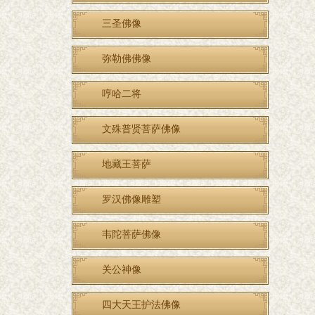
三圣佛像
弥勒佛佛像
哼哈二将
文殊普贤菩萨佛像
地藏王菩萨
罗汉佛像雕塑
韦陀菩萨佛像
关公神像
四大天王护法佛像