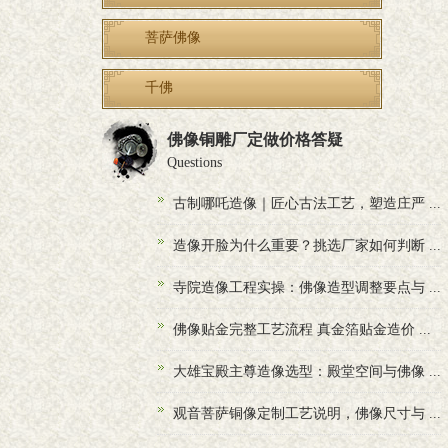
菩萨佛像
千佛
佛像铜雕厂定做价格答疑
Questions
古制哪吒造像｜匠心古法工艺，塑造庄严 ...
造像开脸为什么重要？挑选厂家如何判断 ...
寺院造像工程实操：佛像造型调整要点与 ...
佛像贴金完整工艺流程 真金箔贴金造价 ...
大雄宝殿主尊造像选型：殿堂空间与佛像 ...
观音菩萨铜像定制工艺说明，佛像尺寸与 ...