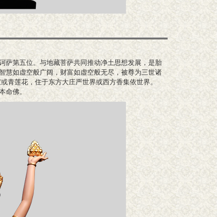
诃萨第五位。与地藏菩萨共同推动净土思想发展，是胎
智慧如虚空般广阔，财富如虚空般无尽，被尊为三世诸
宝或青莲花，住于东方大庄严世界或西方香集依世界。
本命佛。