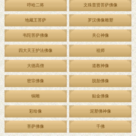
哼哈二将
文殊普贤菩萨佛像
地藏王菩萨
罗汉佛像雕塑
韦陀菩萨佛像
关公神像
四大天王护法佛像
祖师
大德高僧
道教神像
密宗佛像
脱胎佛像
铜雕
贴金佛像
彩绘像
泥塑佛神像
菩萨佛像
千佛