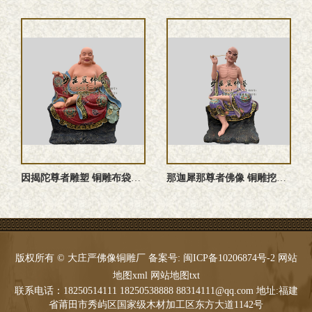
因揭陀尊者雕塑 铜雕布袋罗汉
那迦犀那尊者佛像 铜雕挖耳罗汉
版权所有 © 大庄严佛像铜雕厂 备案号:
闽ICP备10206874号-2
网站
地图xml
网站地图txt
联系电话：18250514111 18250538888 88314111@qq.com 地址:福建
省莆田市秀屿区国家级木材加工区东方大道1142号