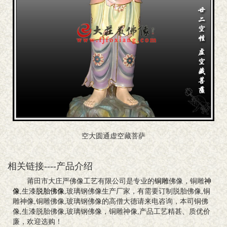
空大圆通虚空藏菩萨
相关链接----产品介绍
莆田市大庄严佛像工艺有限公司是专业的
铜雕
佛像，铜雕
神
像
,生漆
脱胎佛像
,玻璃钢佛像生产厂家，有需要订制脱胎佛像,铜
雕神像,铜雕佛像,玻璃钢佛像的高僧大德请来电咨询，本司铜佛
像,生漆脱胎佛像,玻璃钢佛像，铜雕神像,产品工艺精甚、质优价
廉，欢迎选购！