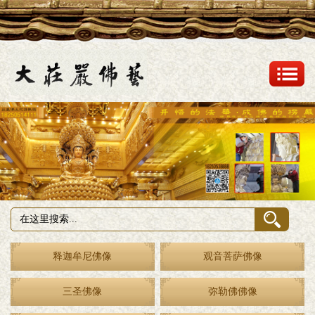
释迦牟尼佛像
观音菩萨佛像
三圣佛像
弥勒佛佛像