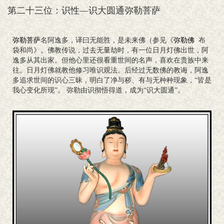
第二十三位：识性—识大圆通弥勒菩萨
弥勒菩萨
名阿逸多，译曰无能胜，是未来佛（参见《
弥勒佛
布
袋和尚》。佛教传说，过去无量劫时，有一位日月灯佛出世，阿
逸多从其出家。但他心里还很看重世间的名声，喜欢在贵族中来
往。日月灯佛就教他修习唯识观法。后经过无数佛的教诲，阿逸
多追求世间的识心三昧，明白了净与秽、有与无种种现象，“皆是
我心变化所现”。 弥勒由识彻悟得道，成为“识大圆通”。