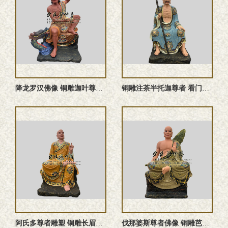
降龙罗汉佛像 铜雕迦叶尊者塑像
铜雕注茶半托迦尊者 看门罗汉佛像
阿氏多尊者雕塑 铜雕长眉罗汉佛像
伐那婆斯尊者佛像 铜雕芭蕉罗汉塑像