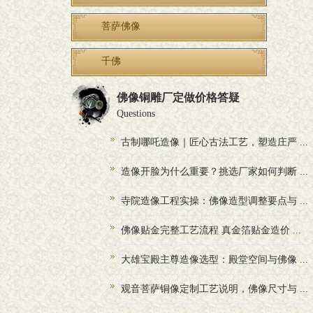
菩萨佛像
千佛
佛像铜雕厂定做价格答疑
Questions
古制哪吒造像｜匠心古法工艺，塑造庄严 ...
造像开脸为什么重要？挑选厂家如何判断 ...
寺院造像工程实操：佛像造型调整要点与 ...
佛像贴金完整工艺流程 真金箔贴金造价 ...
大雄宝殿主尊造像选型：殿堂空间与佛像 ...
观音菩萨铜像定制工艺说明，佛像尺寸与 ...