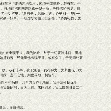
碍车马行走的沟沟坎坎，或填平或搭桥，若有车、牛
饭。持地便把周围道路都平整一新，等待佛的来临。毗
界一切皆平。”意思是，地由心 造，心平则一切地平。
实是一码事。一切虚妄皆由尘世所生，“尘销智圆，成
如来出现于世，我为比丘。常于一切要路津口，田地
如是勤苦，经无量佛出现于世。或有众生，于阛阓处要
钱。或有车牛，被于泥溺，我有神力，为其推轮，拔
谓我：当平心地，则世界地一切皆平。
性不相触摩，乃至刀兵亦无所触。我于法性悟无生
地我先证明，而为上首。佛问圆通，我以谛观身界二尘
。
佛足，而白佛言。