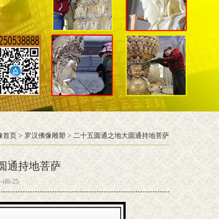
像首页
>
罗汉佛像雕塑
>
二十五圆通之地大圆通持地菩萨
圆通持地菩萨
08-25