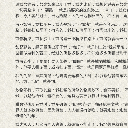
说我念往昔，普光如来出现于世，我为比丘：我想起过去在普光
一切要路津口：“要路”，就是很要紧的这条路上。“津口”，就
板，令人容易过去。田地险隘：因为田地很狭窄的，不太宽，走
有不如法，妨损车马，我皆平填：“不如法”，就是不容易走。
路，我都把它平了；有沟的，我把它填平了；有高出来的，我把
或作桥梁、或负沙土：或者造一座桥梁在路上；或者就背着一点
如是勤苦，经无量佛出现于世：“如是”，就是指上边“我皆平填
世都做这种的苦工，经过的佛很多很多，不知道多少佛都出现于
或有众生，于阛阓处要人擎物：“阛阓”，就是城的城墙，和城
的，他要人挑东西，或者扛东西。“擎”，就是用两只手扛着，擎
我先为擎，至其所诣：他若需要这样的人时，我就帮他背着东西
的地方。“诣”，就是到。
放物即行，不取其直：我把帮他所擎的物质放下，也不要钱。“
钱，就是他给钱，也不要的。这持地菩萨就行以上这种苦行。
毗舍浮佛现在世时，世多饥荒：“毗舍浮佛”，翻译成中文就叫“
界人就多数饥荒。因为饥荒，人人都没有饭吃，就要逃荒；逃荒
饥馑的乱年。
我为负人：那么有的人逃荒，就饿得不能走了，持地菩萨就背着