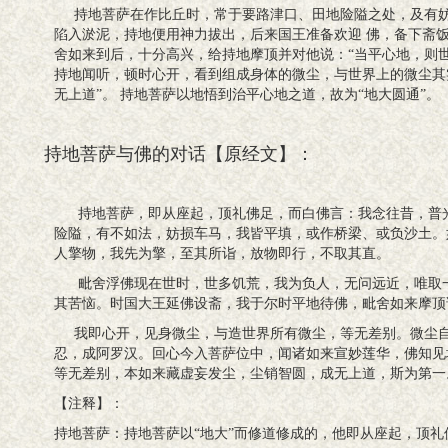
持地菩萨在作比丘时，常于要路津口、田地险隘之处，及有妨
陷入淤泥，持地便用神力拔出，后来国王准备欢迎 佛，备下斋
舍如来到后，十分高兴，给持地摩顶并对他说：“当平心地，则世
持地闻听，顿时心开，看到组成身体的微尘，与世界上的微尘其
无上道”。 持地菩萨以地悟到治平心地之道，故为“地大圆通”。
持地菩萨与佛的对话【原经文】：
持地菩萨，即从座起，顶礼佛足，而白佛言：我念往昔，普光
险隘，有不如法，妨损车马，我皆平填，或作桥梁、或负沙土。
人擎物，我先为擎，至其所诣，放物即行，不取其直。
毗舍浮佛现在世时，世多饥荒，我为负人，无问远近，唯取一
其苦恼。时国大王延佛设斋，我于尔时平地待佛，毗舍如来摩顶
我即心开，见身微尘，与造世界所有微尘，等无差别。微尘自
忍，成阿罗汉。回心今入菩萨位中，闻诸如来宣妙莲华，佛知见
等无差别，本如来藏虚妄发尘，尘销智圆，成无上道，斯为第一
【注释】：
持地菩萨：持地菩萨以“地大”而修道修成的，他即从座起，顶礼