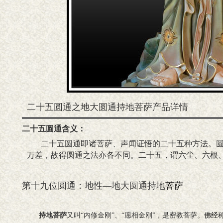
二十五圆通之地大圆通持地菩萨产品详情
二十五圆通含义：
二十五圆通即诸菩萨、声闻证悟的二十五种方法。
万差，故得圆通之法亦各不同。二十五，谓六尘、六根
第十九位圆通：地性—地大圆通持地
菩萨
持地菩萨
又叫“内修金刚”、“愿相金刚”，是密教菩萨。
佛经