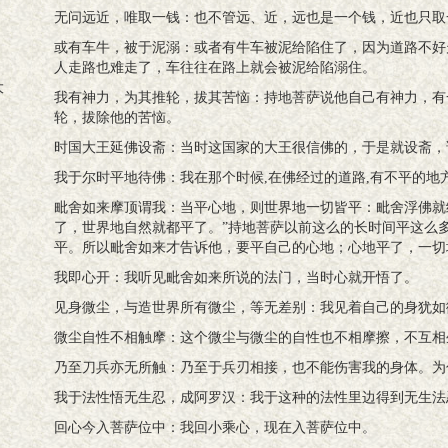
无问远近，唯取一钱：也不管远、近，远也是一个钱，近也只取
或有车牛，被于泥溺：或者有牛车被泥给陷住了，因为道路不好
人走路也难走了，车往往在路上就会被泥给陷溺住。
大
我有神力，为其推轮，拔其苦恼：持地菩萨说他自己有神力，有
轮，拔除他的苦恼。
时国大王延佛设斋：当时这国家的大王很信佛的，于是就设斋，
我于尔时平地待佛：我在那个时候,在佛经过的道路,有不平的地
毗舍如来摩顶谓我：当平心地，则世界地一切皆平：毗舍浮佛就
了，世界地自然就都平了。”持地菩萨以前这么的长时间平这么
平。所以毗舍如来才告诉他，要平自己的心地；心地平了，一切
我即心开：我听见毗舍如来所说的法门，当时心就开悟了。
见身微尘，与造世界所有微尘，等无差别：我见着自己的身犹如
微尘自性不相触摩：这个微尘与微尘的自性也不相摩擦，不互相
乃至刀兵亦无所触：乃至于兵刃相接，也不能伤害我的身体。为
我于法性悟无生忍，成阿罗汉：我于这种的法性里边得到无生法
回心今入菩萨位中：我回小乘心，现在入菩萨位中。