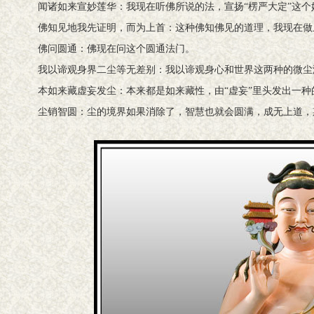
闻诸如来宣妙莲华：我现在听佛所说的法，宣扬“楞严大定”这
佛知见地我先证明，而为上首：这种佛知佛见的道理，我现在做
佛问圆通：佛现在问这个圆通法门。
我以谛观身界二尘等无差别：我以谛观身心和世界这两种的微尘
本如来藏虚妄发尘：本来都是如来藏性，由“虚妄”里头发出一种
尘销智圆：尘的境界如果消除了，智慧也就会圆满，成无上道