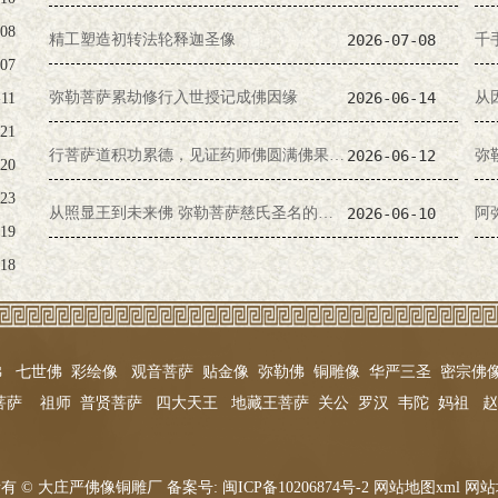
-08
精工塑造初转法轮释迦圣像
2026-07-08
千
-07
弥勒菩萨累劫修行入世授记成佛因缘
2026-06-14
-11
-21
行菩萨道积功累德，见证药师佛圆满佛果之路
2026-06-12
弥
-20
-23
从照显王到未来佛 弥勒菩萨慈氏圣名的由来与缘起
2026-06-10
-19
-18
佛
七世佛
彩绘像
观音菩萨
贴金像
弥勒佛
铜雕像
华严三圣
密宗佛
菩萨
祖师
普贤菩萨
四大天王
地藏王菩萨
关公
罗汉
韦陀
妈祖
赵
有 © 大庄严佛像铜雕厂 备案号:
闽ICP备10206874号-2
网站地图xml
网站