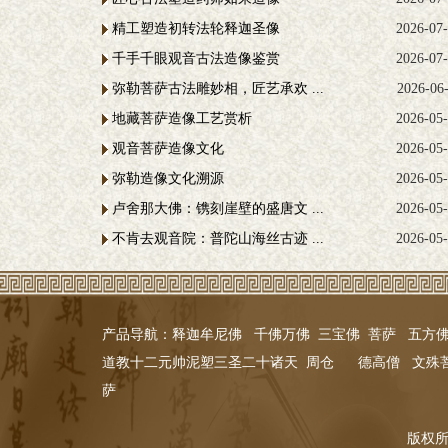
精工塑造初转法轮释迦圣像
2026-07
千手千眼观音古法造像鉴赏
2026-07
弥勒菩萨古法雕妙相，匠艺承欢 ...
2026-06
地藏菩萨造像工艺赏析
2026-05
观音菩萨造像文化
2026-05
弥勒造像文化溯源
2026-05
卢舍那大佛：镌刻崖壁的盛唐文 ...
2026-05
不肯去观音院：普陀山海丝古迹 ...
2026-05
产品导航：
释迦牟尼佛
千佛万佛
三宝佛
菩萨
五方
道教十二元帅
泥塑
三圣
二十诸天
周仓
德高僧
文殊
萨
版权所