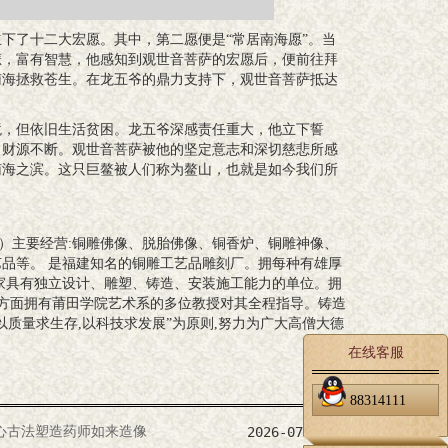
下了十二大宏愿。其中，第二愿便是“常居南海愿”。当
悲，富有智慧，他感知到观世音菩萨的宏愿后，便前往拜
南海拯救苍生。在龙五爷的鼎力支持下，观世音菩萨抵达
境，但依旧生活贫困。龙五爷深感责任重大，他立下誓
，财源不断。观世音菩萨被他的坚定意志和深切慈悲所感
南海之滨。这只巨鳌被人们称为鳌山，也就是如今我们所
司）主要经营:铜雕佛像、脱胎佛像、铜香炉、铜雕神像、
品等。 是福建知名的铜雕工艺品雕刻厂。拥每种有雄厚
家具有独立设计、雕塑、铸造、安装施工能力的单位。拥
果方面拥有莆田学院艺术系的多位教授对其全程指导。铸造
质量求生存,以科技求发展”为原则,努力为广大高僧大德
在线客服
88314111
心古法塑造药师如来造像
2026-07-10