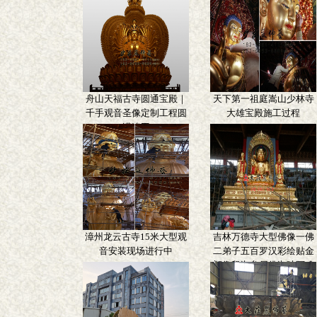
舟山天福古寺圆通宝殿｜
天下第一祖庭嵩山少林寺
千手观音圣像定制工程圆
大雄宝殿施工过程
满竣工
漳州龙云古寺15米大型观
吉林万德寺大型佛像一佛
音安装现场进行中
二弟子五百罗汉彩绘贴金
塑像释迦牟尼佛迦叶阿难
尊者雕塑定制