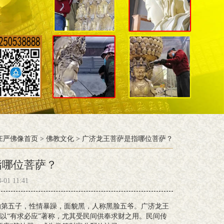
庄严佛像首页
>
佛教文化
>
广济龙王菩萨是指哪位菩萨？
指哪位菩萨？
1 11:41
的第五子，性情暴躁，面貌黑，人称黑脸五爷。广济龙王
以“有求必应”著称，尤其受民间供奉求财之用。民间传