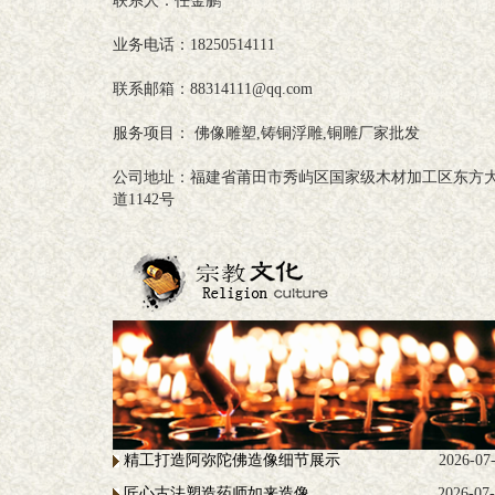
联系人：任金鹏
业务电话：18250514111
联系邮箱：88314111@qq.com
服务项目： 佛像雕塑,铸铜浮雕,铜雕厂家批发
公司地址：福建省莆田市秀屿区国家级木材加工区东方
道1142号
精工打造阿弥陀佛造像细节展示
2026-07
匠心古法塑造药师如来造像
2026-07