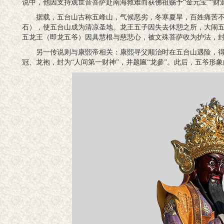
说中，他因支持观世音菩萨赴南海救难而获佛祖赐予“金元宝”“财
据载，五台山古称五峰山，气候恶劣，冬寒夏旱，百姓痛苦不
石），使五台山成为清凉圣地。龙王五子因失去休憩之所，大闹
五龙王（即龙五爷）因具慧根与慈悲心，被文殊菩萨收为护法，封
另一传说则与康熙帝相关：康熙寻父顺治时在五台山遇险，
冠、龙袍，封为“人间第一财神”，并题匾“龙參”。此后，五爷形