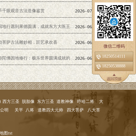
手千眼观音古法造像鉴赏
2026-07-07
从因地行愿到果德圆满，成就东方大医王如来
2026-06-13
勒菩萨古法雕妙相，匠艺承欢喜
2026-06-11
微信二维码
18250514111
阿弥陀佛因地修行：极乐世界圆满成就的真相
2026-06-09
18250538888
像
西方三圣
脱胎像
东方三圣
道教神像
哼哈二将
大
公明
关平
八将
道教四大元帅
四大菩萨
八大菩
地图txt