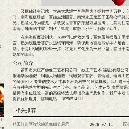
又据佛经中记载，大慈大悲观世音菩萨为了拯救世间万物，立
时，南海瘟疫肆虐，百姓生活困苦。南海龙王第五子圣衍心怀慈
见，愿意化身为鳌龙，承载观世音菩萨穿越万里波涛，助其前往
南海，她遍洒甘露，制伏了瘟魔；驱散了邪气，解救了众生。
在南海瘟魔被制伏、众生得以解救之后，百姓虽然摆脱了困
言，愿为观世音菩萨永远镇守南海，确保此地百姓能够丰衣足食
大
动，于是用杨柳枝轻轻一挥，将龙五爷化身为一只巨鳌，静卧于
熟知的南山。
公司简介：
莆田市大庄严佛像工艺有限公司（妙庄严艺术(福建)有限公
铜雕动物雕塑、铜雕人物雕塑、铜雕观音菩萨、青铜器、铜雕工艺
的师资团队,专业的技术人才和各种高科技的雕塑机械。我厂是一
有各种完善大型的先进生产设备。在产品设计,艺术造型,表面效
部拥有多位经验丰富的高级铸造技师指导生产及制作。我厂本着“以
提供优质服务。咨询电话：18250514111
相关推荐
-11
精工打造阿弥陀佛造像细节展示
2026-07-11
匠
-10