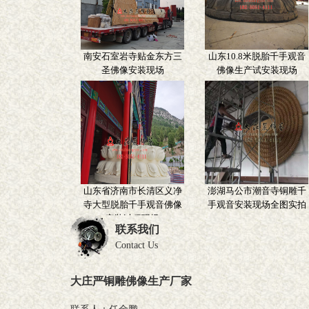
南安石室岩寺贴金东方三
山东10.8米脱胎千手观音
圣佛像安装现场
佛像生产试安装现场
山东省济南市长清区义净
澎湖马公市潮音寺铜雕千
寺大型脱胎千手观音佛像
手观音安装现场全图实拍
安装过程现场
联系我们
Contact Us
大庄严铜雕佛像生产厂家