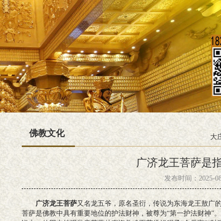
佛教文化
大
广济龙王菩萨是
发布时间：2025-08-0
广济龙王菩萨
又名龙五爷，原名圣衍，传说为东海龙王敖广
菩萨是佛教中具有重要地位的护法财神，被尊为“第一护法财神”。