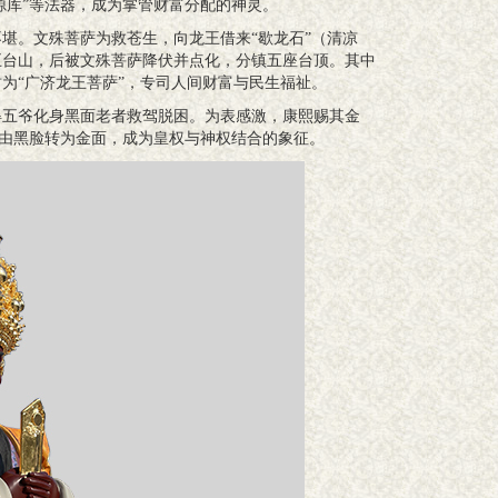
源库”等法器，成为掌管财富分配的神灵。
堪。文殊菩萨为救苍生，向龙王借来“歇龙石”（清凉
五台山，后被文殊菩萨降伏并点化，分镇五座台顶。其中
为“广济龙王菩萨”，专司人间财富与民生福祉。
得五爷化身黑面老者救驾脱困。为表感激，康熙赐其金
象由黑脸转为金面，成为皇权与神权结合的象征。