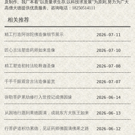
及制作。我厂本着“以质量求生存,以科技求发展”为原则,努力为广大
高僧大德提供优质服务。咨询电话：18250514111
相关推荐
精工打造阿弥陀佛造像细节展示
2026-07-11
匠心古法塑造药师如来造像
2026-07-10
精工塑造初转法轮释迦圣像
2026-07-08
千手千眼观音古法造像鉴赏
2026-07-07
弥勒菩萨累劫修行入世授记成佛因缘
2026-06-14
从因地行愿到果德圆满，成就东方大医王如来
2026-06-13
行菩萨道积功累德，见证药师佛圆满佛果之路
2026-06-12