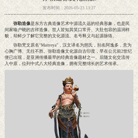
发布时间：2026-05-23 13:27
弥勒造像
是东方古典造像艺术中源流久远的经典形象，也是民
间家喻户晓的吉祥造像。世人皆知其笑口常开、大肚包容的温润样
貌，却鲜少了解它完整的文化源流、名号释义与起源脉络。
弥勒梵文原名“Maitreya”，汉文译名为慈氏，别名阿逸多，意为
心胸广博、无往不胜。弥勒造像文化源自古印度，早在公元前2世纪
便已出现，是亚洲传播最早的经典造像题材之一。后随文化交流传
入中原，位列中式八大经典造像，拥有完整绵长的艺术传承。