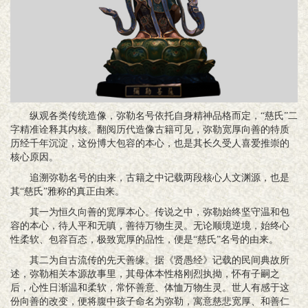
纵观各类传统造像，弥勒名号依托自身精神品格而定，“慈氏”二
字精准诠释其内核。翻阅历代造像古籍可见，弥勒宽厚向善的特质
历经千年沉淀，这份博大包容的本心，也是其长久受人喜爱推崇的
核心原因。
追溯弥勒名号的由来，古籍之中记载两段核心人文渊源，也是
其“慈氏”雅称的真正由来。
其一为恒久向善的宽厚本心。传说之中，弥勒始终坚守温和包
容的本心，待人平和无嗔，善待万物生灵。无论顺境逆境，始终心
性柔软、包容百态，极致宽厚的品性，便是“慈氏”名号的由来。
其二为自古流传的先天善缘。据《贤愚经》记载的民间典故所
述，弥勒相关本源故事里，其母体本性格刚烈执拗，怀有子嗣之
后，心性日渐温和柔软，常怀善意、体恤万物生灵。世人有感于这
份向善的改变，便将腹中孩子命名为弥勒，寓意慈悲宽厚、和善仁