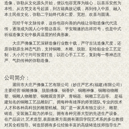
造像，弥勒从文化源头开始，便以包容宽厚为核心，以喜乐安然为
本性。从古梵文名号起源，到古籍典故记载，再到传入中原、融入
本土民俗文化，弥勒二字始终代表仁爱、宽恕、欢喜与圆满。
历经千年文脉传承，这份包容向善的内核让弥勒造像代代流
传，逐渐成为国人心中豁达喜乐、平安顺遂的吉祥符号，也是中式
祈福造像文化中极具温度的经典形象。
大庄严佛像工艺深耕造像行业数十载，严守古法造像尺度，还
原弥勒原生神态气韵，支持铜雕、木雕、脱胎、彩绘贴金全工艺定
制，大小尺寸均可按需打造，以匠心手工工艺，复刻每一尊神态庄
严、气韵传神的弥勒造像。
公司简介：
莆田市大庄严佛像工艺有限公司（妙庄严艺术(福建)有限公司）
主要经营:铜雕佛像、脱胎佛像、铜香炉、铜雕神像、铜雕动物雕
塑、铜雕人物雕塑、铜雕观音菩萨、青铜器、铜雕工艺品等。 是福
建知名的铜雕工艺品雕刻厂。拥每种有雄厚的师资团队,专业的技术
人才和各种高科技的雕塑机械。我厂是一家具有独立设计、雕塑、
铸造、安装施工能力的单位。拥有各种完善大型的先进生产设备。
在产品设计,艺术造型,表面效果方面拥有莆田学院艺术系的多位教授
对其全程指导。铸造部拥有多位经验丰富的高级铸造技师指导生产