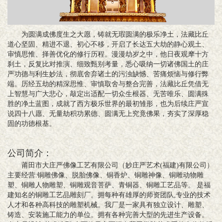
为圆满成佛度生之大愿，铸就无瑕圆满的极乐净土，法藏比丘
道心坚固、精进不退、初心不移，开启了长达五大劫的静心观土、
审慎思惟、择善优化的修行历程。漫漫劫岁之中，他日夜观摩十方
刹土，反复比对推演、细致甄别考量，悉心吸纳一切诸佛国土的庄
严功德与利生妙法，彻底舍弃诸土的污浊缺憾、苦痛烦恼与修行弊
端。历经五劫的精深思惟、审慎取舍与整合完善，法藏比丘凭借无
上智慧与广大悲心，敲定出适配一切众生根器、无苦唯乐、圆满殊
胜的净土蓝图，成就了西方极乐世界的最初雏形，也为后续庄严宣
说四十八愿、无量劫积功累德、圆满无上究竟佛果，夯实了深厚稳
固的功德根基。
公司简介：
莆田市大庄严佛像工艺有限公司（妙庄严艺术(福建)有限公司）
主要经营:铜雕佛像、脱胎佛像、铜香炉、铜雕神像、铜雕动物雕
塑、铜雕人物雕塑、铜雕观音菩萨、青铜器、铜雕工艺品等。 是福
建知名的铜雕工艺品雕刻厂。拥每种有雄厚的师资团队,专业的技术
人才和各种高科技的雕塑机械。我厂是一家具有独立设计、雕塑、
铸造、安装施工能力的单位。拥有各种完善大型的先进生产设备。