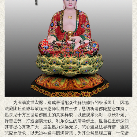
为圆满渡世宏愿，建成最适配众生解脱修行的极乐国土，因地
法藏比丘至诚恭敬跪拜恩师世自在王佛，恳切祈请佛陀慈悲加持，
愿亲见十方三世诸佛国土的真实样貌，以便观摩比对、取长补短、
择善去弊，打造圆满无缺、利乐众生的清净佛土。世自在王佛深知
其菩提心真挚广大，度生愿力深远无尽、悲心遍及法界有情，遂慈
悲应允所求，以无边神通与圆满智慧，为其全然显现二
百一十亿诸