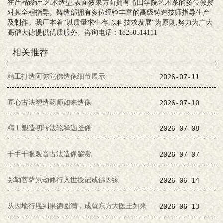
在产品设计,艺术造型,表面效果方面拥有莆田学院艺术系的多位教授
对其全程指导。铸造部拥有多位经验丰富的高级铸造技师指导生产
及制作。我厂本着“以质量求生存,以科技求发展”为原则,努力为广大
高僧大德提供优质服务。咨询电话：18250514111
相关推荐
精工打造阿弥陀佛造像细节展示
2026-07-11
匠心古法塑造药师如来造像
2026-07-10
精工塑造初转法轮释迦圣像
2026-07-08
千手千眼观音古法造像鉴赏
2026-07-07
弥勒菩萨累劫修行入世授记成佛因缘
2026-06-14
从因地行愿到果德圆满，成就东方大医王如来
2026-06-13