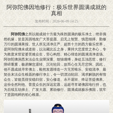
阿弥陀佛因地修行：极乐世界圆满成就的
真相
发布时间：2026-06-09 14:25
阿弥陀佛
之所以能成就十方最为殊胜圆满的极乐净土，绝非偶
然机缘，皆是其因地发广大菩提愿、启无上智慧、慎思细择、勤修
万行的圆满果报。世人所见清净庄严、超胜十方的西方极乐世界，
是阿弥陀佛未成道前，以法藏比丘之身，秉持大悲度世之本心，专
为救度末世娑婆苦难众生，苦心构想、精心缔造的圆满清净道场。
阿弥陀佛洞悉末法众生业障深重、烦恼缠缚，身处五浊恶世，修行
障碍重重，极易懈怠退转、沉沦轮回，故而心生无尽悲悯。因此，
他不愿成就寻常佛土，毅然发愿缔造一方无苦唯乐、安稳清净、最
契合末法众生根器的修行净土，令一切漂泊轮回、渴求解脱的有情
众生，皆能觅得安稳归宿，安心修道、永不退转、终证菩提佛果。
这份全然利他、普度众生的深远宏愿，远超寻常诸佛因地行持，也
为后续五劫择土、广发大愿、累劫修行、圆满成就极乐佛国，筑牢
了坚固纯粹的初心根基。