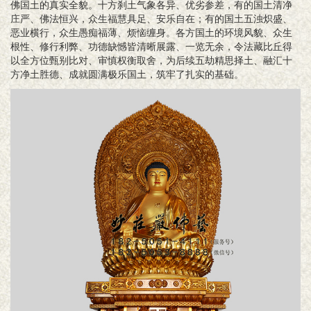
佛国土的真实全貌。
十方刹土气象各异、优劣参差，有的国土清净
庄严、佛法恒兴，众生福慧具足、安乐自在；有的国土五浊炽盛、
恶业横行，众生愚痴福薄、烦恼缠身。各方国土的环境风貌、众生
根性、修行利弊、功德缺憾皆清晰展露、一览无余，令法藏比丘得
以全方位甄别比对、审慎权衡取舍，为后续五劫精思择土、融汇十
方净土胜德、成就圆满极乐国土，筑牢了扎实的基础。