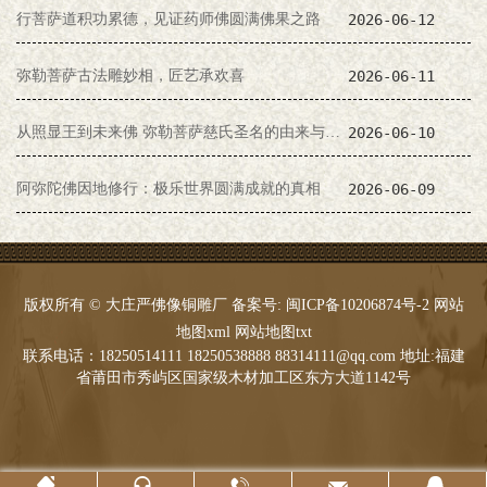
行菩萨道积功累德，见证药师佛圆满佛果之路
2026-06-12
弥勒菩萨古法雕妙相，匠艺承欢喜
2026-06-11
从照显王到未来佛 弥勒菩萨慈氏圣名的由来与缘起
2026-06-10
阿弥陀佛因地修行：极乐世界圆满成就的真相
2026-06-09
版权所有 © 大庄严佛像铜雕厂 备案号:
闽ICP备10206874号-2
网站
地图xml
网站地图txt
联系电话：18250514111 18250538888 88314111@qq.com 地址:福建
省莆田市秀屿区国家级木材加工区东方大道1142号




