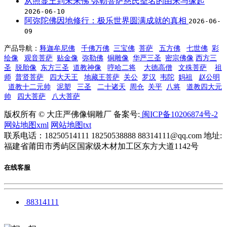
从照显王到未来佛 弥勒菩萨慈氏圣名的由来与缘起
2026-06-10
阿弥陀佛因地修行：极乐世界圆满成就的真相
2026-06-
09
产品导航：
释迦牟尼佛
千佛万佛
三宝佛
菩萨
五方佛
七世佛
彩
绘像
观音菩萨
贴金像
弥勒佛
铜雕像
华严三圣
密宗佛像
西方三
圣
脱胎像
东方三圣
道教神像
哼哈二将
大德高僧
文殊菩萨
祖
师
普贤菩萨
四大天王
地藏王菩萨
关公
罗汉
韦陀
妈祖
赵公明
道教十二元帅
泥塑
三圣
二十诸天
周仓
关平
八将
道教四大元
帅
四大菩萨
八大菩萨
版权所有 © 大庄严佛像铜雕厂 备案号:
闽ICP备10206874号-2
网站地图xml
网站地图txt
联系电话：18250514111 18250538888 88314111@qq.com 地址:
福建省莆田市秀屿区国家级木材加工区东方大道1142号
在线客服
88314111