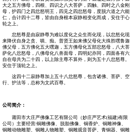
大之五方佛母，四根、四识之八大菩萨，四触、四时之八金刚
母，护四门之四忿怒明王，四见之四忿怒母，度脱六道之六能
仁，合计四十二尊，皆由自身根本寂静相变化而成，安住于心
轮之上。
忿怒尊是由寂静尊为难以度化之众生而化现，以忿怒化现
来降伏自身之贪、嗔、痴。普贤王如来佛父母化大殊胜嘿鲁迦
佛父母，五方佛化五大嘿迦，五方佛母化五部忿怒母，八大菩
萨化八忿怒母，八佛母化八兽面母，四明妃亦同，四面各有六
自在母共为二十四，以上除主尊不算外，则为五十八忿怒尊。
安住于顶轮之上。
这四十二寂静尊加上五十八忿怒尊，包含诸佛、菩萨、空
行、护法等，总称为文武百尊。
公司简介：
莆田市大庄严佛像工艺有限公司（妙庄严艺术(福建)有限
公司）主要经营:铜雕佛像、脱胎佛像、铜香炉、铜雕神像、
铜雕动物雕塑、铜雕人物雕塑、铜雕观音菩萨、青铜器、铜雕