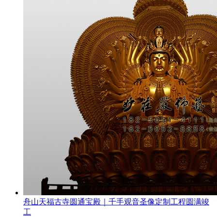
舟山天福古寺圆通宝殿｜千手观音圣像定制工程圆满竣
工