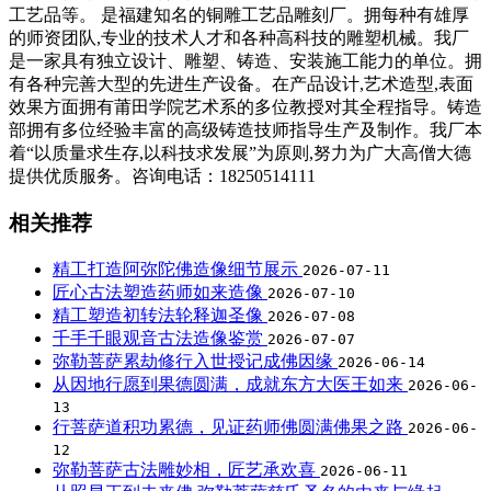
工艺品等。 是福建知名的铜雕工艺品雕刻厂。拥每种有雄厚
的师资团队,专业的技术人才和各种高科技的雕塑机械。我厂
是一家具有独立设计、雕塑、铸造、安装施工能力的单位。拥
有各种完善大型的先进生产设备。在产品设计,艺术造型,表面
效果方面拥有莆田学院艺术系的多位教授对其全程指导。铸造
部拥有多位经验丰富的高级铸造技师指导生产及制作。我厂本
着“以质量求生存,以科技求发展”为原则,努力为广大高僧大德
提供优质服务。咨询电话：18250514111
相关推荐
精工打造阿弥陀佛造像细节展示
2026-07-11
匠心古法塑造药师如来造像
2026-07-10
精工塑造初转法轮释迦圣像
2026-07-08
千手千眼观音古法造像鉴赏
2026-07-07
弥勒菩萨累劫修行入世授记成佛因缘
2026-06-14
从因地行愿到果德圆满，成就东方大医王如来
2026-06-
13
行菩萨道积功累德，见证药师佛圆满佛果之路
2026-06-
12
弥勒菩萨古法雕妙相，匠艺承欢喜
2026-06-11