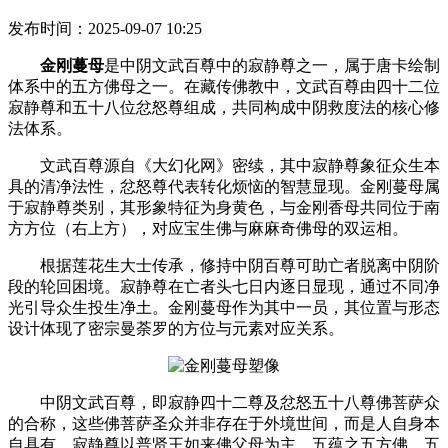
发布时间：2025-09-07 10:25
金刚蔓母
是中阴文武百尊中的寂静尊之一，属于唐卡绘制
体系中的五方佛母之一。在藏传佛教中，文武百尊由四十二位
寂静尊和五十八位忿怒尊组成，共同构成中阴救度法的核心修
法体系。 ‌
文武百尊源自《大幻化网》密续，其中寂静尊象征众生本
具的清净法性，忿怒尊代表转化烦恼的智慧显现。金刚蔓母属
于寂静尊类别，其形象特征为身黄色，与金刚香母共同位于南
方方位（右上方），对应宝生佛与麻麻奇佛母的双运相。 ‌
根据莲花生大士传承，修持中阴百尊可助亡者脱离中阴阶
段的轮回困境。寂静尊在亡者头七日内逐日显现，通过不同净
光引导众生投生净土。金刚蔓母作为其中一员，其位置与形态
设计体现了密宗曼荼罗的方位与元素对应关系。
中阴文武百尊，即寂静四十二尊及忿怒五十八尊佛菩萨众
的合称，这些佛菩萨圣众并非存在于外境世间，而是人自身本
自具有。寂静尊以普贤王如来佛父母为主，五蕴之五方佛，五