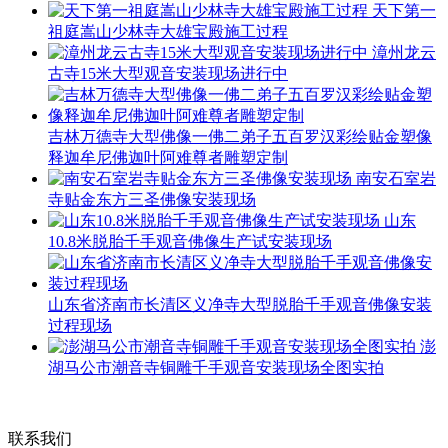
天下第一
祖庭嵩山少林寺大雄宝殿施工过程
漳州龙云
古寺15米大型观音安装现场进行中
吉林万德寺大型佛像一佛二弟子五百罗汉彩绘贴金塑像
释迦牟尼佛迦叶阿难尊者雕塑定制
南安石室岩
寺贴金东方三圣佛像安装现场
山东
10.8米脱胎千手观音佛像生产试安装现场
山东省济南市长清区义净寺大型脱胎千手观音佛像安装
过程现场
澎
湖马公市潮音寺铜雕千手观音安装现场全图实拍
联系我们