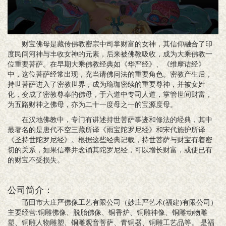
财宝佛母是藏传佛教密宗中司掌财富的女神，其信仰融合了印
度民间河神与丰收女神的元素，后来被佛教吸收，成为大乘佛教一
位重要菩萨。在早期大乘佛教经典如《华严经》、《维摩诘经》
中，这位菩萨经常出现，充当请佛问法的重要角色。密教产生后，
持世菩萨进入了密教世界，成为瑜珈密续的重要尊神，并被女姓
化，变成了密教尊奉的佛母，于六道中专司人道，掌管世间财富，
为五路财神之佛母，亦为二十一度母之一的宝源度母。
在汉地佛教中，专门有讲述持世菩萨事迹和修法的经典，其中
最著名的是唐代不空三藏所译《雨宝陀罗尼经》和宋代施护所译
《圣持世陀罗尼经》。根据这些经典记载，持世菩萨与财宝有着密
切的关系，如果信奉并念诵其陀罗尼经，可以增长财富，或使已有
的财宝不受损失。
公司简介：
莆田市大庄严佛像工艺有限公司（妙庄严艺术(福建)有限公司）
主要经营:铜雕佛像、脱胎佛像、铜香炉、铜雕神像、铜雕动物雕
塑、铜雕人物雕塑、铜雕观音菩萨、青铜器、铜雕工艺品等。 是福