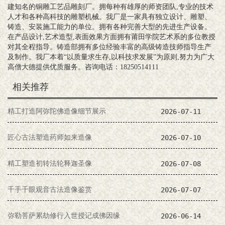
建知名的铜雕工艺品雕刻厂。拥每种有雄厚的师资团队,专业的技术
人才和各种高科技的雕塑机械。我厂是一家具有独立设计、雕塑、
铸造、安装施工能力的单位。拥有各种完善大型的先进生产设备。
在产品设计,艺术造型,表面效果方面拥有莆田学院艺术系的多位教授
对其全程指导。铸造部拥有多位经验丰富的高级铸造技师指导生产
及制作。我厂本着“以质量求生存,以科技求发展”为原则,努力为广大
高僧大德提供优质服务。咨询电话：18250514111
相关推荐
精工打造阿弥陀佛造像细节展示
2026-07-11
匠心古法塑造药师如来造像
2026-07-10
精工塑造初转法轮释迦圣像
2026-07-08
千手千眼观音古法造像鉴赏
2026-07-07
弥勒菩萨累劫修行入世授记成佛因缘
2026-06-14