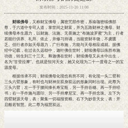
发布时间：2025-11-20 11:08
财续佛母
，又称财宝佛母，属密咒部作密，系瑜珈密续佛部
尊，于六道中专司人道，掌世间之财富，并为五路财神之佛母。财
续佛母本生愿力，以财施、法施、无畏施之“布施波罗蜜”为主，行者
若能行供养、礼拜、依止，并修习持诵，当能资财丰饶，不虞匮
乏。但行者亦如天母愿力，广行布施，方能与天母相应成就。据佛
经中记载，在过去久远劫中，迦叶佛住世时，财续佛母以殊胜布施
功德，转生到三十三天。释迦佛在世时，财续佛母又从水中出生，
名为“甘登拉摩”。也就是恒河天女，她又化现为二十一度母之一的宝
源度母。
根据传承不同，财续佛母化现也有所不同，有化现一头二臂和
三头六臂形象，有时也与财神呈双身双运的形象同时出现。此尊为
三头六臂；左一手于腰间捧长寿宝瓶，另一手持谷穗、再一手持经
书；右一手作施与愿印、另一手持摩尼宝、再一手持念珠。左下为
四臂财源天母，表：聚集一切福报资粮。右下为妙音天女，表：开
启般若智慧。此二尊为福慧双运。