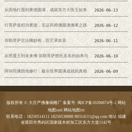
从因地行愿到果德圆满，成就东方大医王如来
2026-06-13
行菩萨道积功累德，见证药师佛圆满佛果之路
2026-06-12
弥勒菩萨古法雕妙相，匠艺承欢喜
2026-06-11
从照显王到未来佛 弥勒菩萨慈氏圣名的由来与缘起
2026-06-10
阿弥陀佛因地修行：极乐世界圆满成就的真相
2026-06-09
版权所有 © 大庄严佛像铜雕厂 备案号:
闽ICP备10206874号-2
网站
地图xml
网站地图txt
联系电话：18250514111 18250538888 88314111@qq.com 地址:福建
省莆田市秀屿区国家级木材加工区东方大道1142号