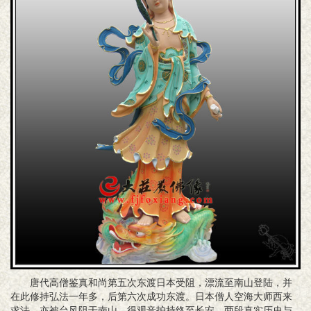
唐代高僧‌鉴真和尚‌第五次东渡日本受阻，漂流至南山登陆，并
在此修持弘法一年多，后第六次成功东渡。日本僧人‌空海大师‌西来
求法，亦被台风阻于南山，得观音护持终至长安。两段真实历史与