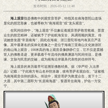
发布时间：2026-05-12 11:48
‌海上观音‌
指是佛教中的‌观世音菩萨‌，特指其在南海普陀山道场
显化的慈悲形象，也被尊称为“南海观音”或“龙头观音”。
在民间信仰中，“海上观音”不仅象征着观音菩萨‌救苦救难、普度
众生‌的慈悲精神，还被赋予了护佑航海安全、风调雨顺的寓意。传
说她曾发愿“常居南海”，因此在海南、浙江普陀等地均有其庄严圣
像。其中最著名的实体化造像之一是位于‌海南三亚南山文化旅游区‌
的‌南山海上观音‌，108米高的海上观音圣像静静伫立，它不仅是震撼
世人的佛教圣迹，更承载着千年流传的佛典渊源与民间传说，是佛
缘、文脉与民意的交融，成为南海沿岸最具代表性的信仰符号。
海上观音的来历最早可追溯至佛教经典。据《华严经·入法界
品》记载：“于此南方有山名补怛洛迦，彼有菩萨名观自在。”这被视
为南海观音信仰的源头。传说中，观音菩萨为救度众生，发下十二
大愿，其中第二愿即为“‌长居南海愿‌”，誓愿常住南海，护佑一方安
宁。