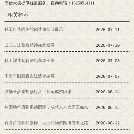
高僧大德提供优质服务。咨询电话：18250514111
相关推荐
精工打造阿弥陀佛造像细节展示
2026-07-11
匠心古法塑造药师如来造像
2026-07-10
精工塑造初转法轮释迦圣像
2026-07-08
千手千眼观音古法造像鉴赏
2026-07-07
弥勒菩萨累劫修行入世授记成佛因缘
2026-06-14
从因地行愿到果德圆满，成就东方大医王如来
2026-06-13
行菩萨道积功累德，见证药师佛圆满佛果之路
2026-06-12