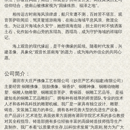
信仰结合，使南山被佛家视为“因缘殊胜、福泽之地”。
相传远古时南海风浪肆虐，船只常遭不测，百姓苦不堪言。观
音菩萨听闻后，驾灵鳌巡游南海，在南山海域平息风浪、救渡众
生。为让这片海域永久安宁，她想填海造陆，担土前行时不慎洒落
土石，化作如今南山旁的东瑁岛、西瑁岛，成为守护海域的祥瑞印
记。
海上观音的现代缘起，是千年佛缘的延续。随着时代发展，兴
建圣像、具象化“观音长居南海”的愿力，成为海内外信众的共同心
愿。
公司简介：
莆田市大庄严佛像工艺有限公司（妙庄严艺术(福建)有限公司）
主要经营:铜雕佛像、脱胎佛像、铜香炉、铜雕神像、铜雕动物雕
塑、铜雕人物雕塑、铜雕观音菩萨、青铜器、铜雕工艺品等。 是福
建知名的铜雕工艺品雕刻厂。拥每种有雄厚的师资团队,专业的技术
人才和各种高科技的雕塑机械。我厂是一家具有独立设计、雕塑、
铸造、安装施工能力的单位。拥有各种完善大型的先进生产设备。
在产品设计,艺术造型,表面效果方面拥有莆田学院艺术系的多位教授
对其全程指导。铸造部拥有多位经验丰富的高级铸造技师指导生产
及制作。我厂本着“以质量求生存,以科技求发展”为原则,努力为广大