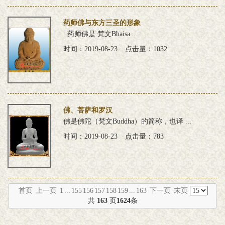
药师佛与东方三圣的形象
药师佛是 梵文Bhaisa ...
时间：2019-08-23
点击量：1032
佛、菩萨和罗汉
佛是佛陀（梵文Buddha）的简称，也译 ...
时间：2019-08-23
点击量：783
首页
上一页
1
...
155
156
157
158
159
...
163
下一页
末页
共
163
页
1624
条